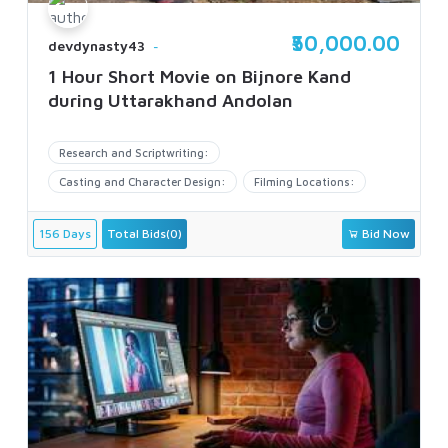
₹50,000.00
devdynasty43
1 Hour Short Movie on Bijnore Kand
during Uttarakhand Andolan
Research and Scriptwriting:
Casting and Character Design:
Filming Locations:
156 Days
Total Bids(0)
Bid Now