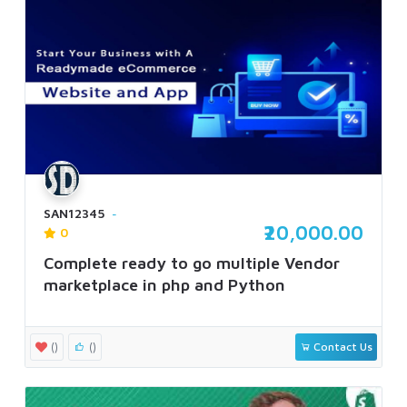
SAN12345
₹20,000.00
0
Complete ready to go multiple Vendor
marketplace in php and Python
()
()
Contact Us