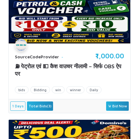
₹1,000.00
SourceCodeProvider
⛽ पेट्रोल एवं 💵 कैश वाउचर नीलामी – सिर्फ OBS ऐप
पर
bids
Bidding
win
winner
Daily
1 Days
Total Bids(3)
Bid Now