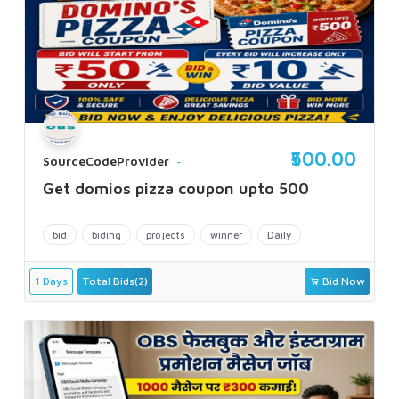
₹500.00
SourceCodeProvider
Get domios pizza coupon upto 500
bid
biding
projects
winner
Daily
1 Days
Total Bids(2)
Bid Now