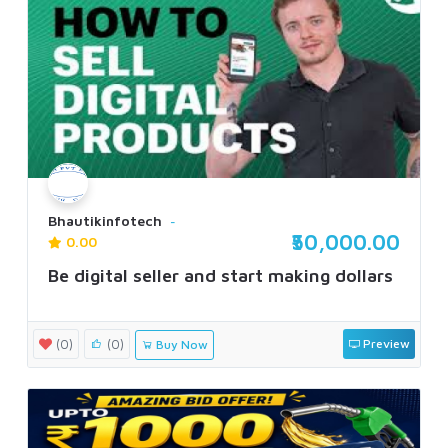
Bhautikinfotech
₹50,000.00
0.00
Be digital seller and start making dollars
(0)
(0)
Preview
Buy Now