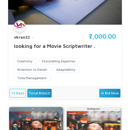
₹7,000.00
vkrao32
looking for a Movie Scriptwriter .
Creativity:
Storytelling Expertise:
Attention to Detail:
Adaptability:
Time Management:
13 Days
Total Bids(2)
Bid Now